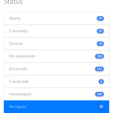
Status
Aberta
29
Cancelada
20
Deserta
18
Em andamento
100
Encerrada
151
Fracassada
6
Homologada
182
Revogada
9