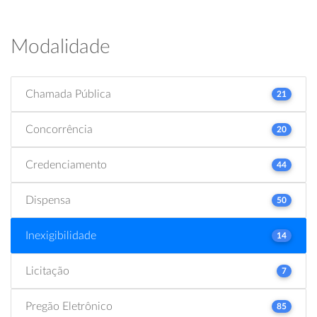
Modalidade
Chamada Pública
21
Concorrência
20
Credenciamento
44
Dispensa
50
Inexigibilidade
14
Licitação
7
Pregão Eletrônico
85