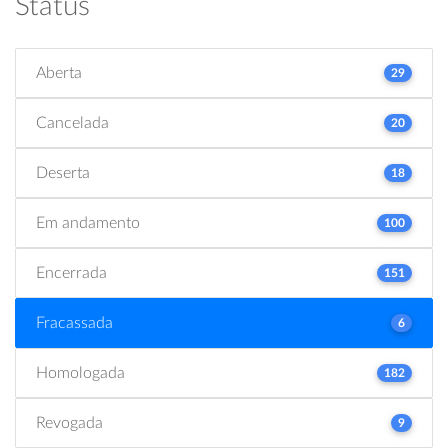
Status
Aberta
29
Cancelada
20
Deserta
18
Em andamento
100
Encerrada
151
Fracassada
6
Homologada
182
Revogada
9