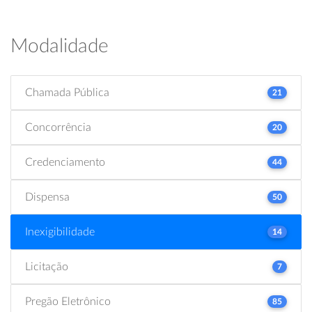
Modalidade
Chamada Pública
21
Concorrência
20
Credenciamento
44
Dispensa
50
Inexigibilidade
14
Licitação
7
Pregão Eletrônico
85