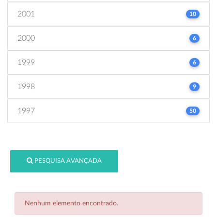
2001
10
2000
6
1999
6
1998
9
1997
50
PESQUISA AVANÇADA
Nenhum elemento encontrado.