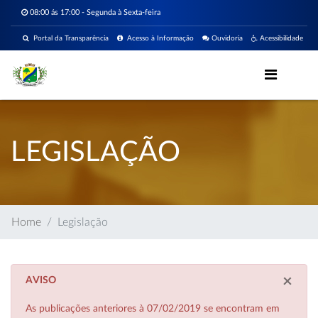
08:00 ás 17:00 - Segunda à Sexta-feira
Portal da Transparência
Acesso à Informação
Ouvidoria
Acessibilidade
LEGISLAÇÃO
Home
Legislação
×
AVISO
As publicações anteriores à 07/02/2019 se encontram em