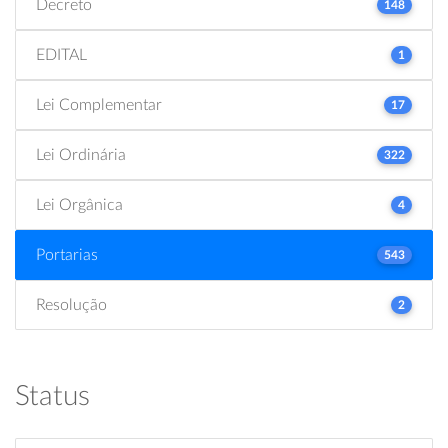
Decreto
148
EDITAL
1
Lei Complementar
17
Lei Ordinária
322
Lei Orgânica
4
Portarias
543
Resolução
2
Status