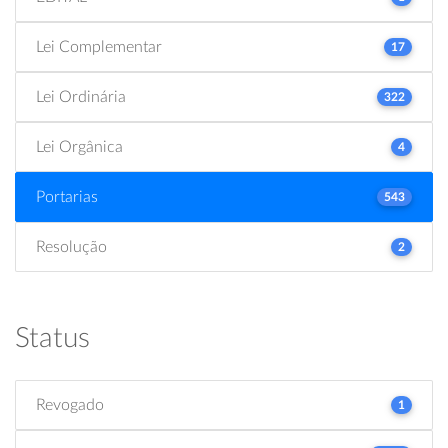
Lei Complementar
17
Lei Ordinária
322
Lei Orgânica
4
Portarias
543
Resolução
2
Status
Revogado
1