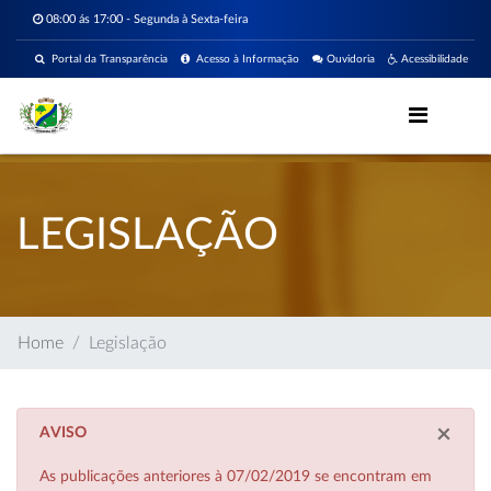
08:00 ás 17:00 - Segunda à Sexta-feira
Portal da Transparência
Acesso à Informação
Ouvidoria
Acessibilidade
LEGISLAÇÃO
Home
Legislação
×
AVISO
As publicações anteriores à 07/02/2019 se encontram em