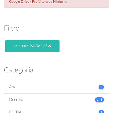
Google Drive - Prefeitura de Ninheira
Filtro
PORTARIAS
CATEGORIA:
Categoria
Ata
2
Decreto
148
EDITAL
1