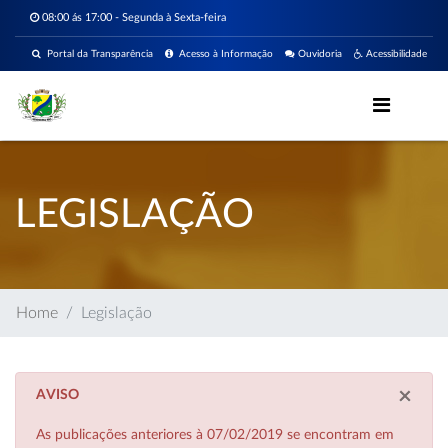
08:00 ás 17:00 - Segunda à Sexta-feira
Portal da Transparência
Acesso à Informação
Ouvidoria
Acessibilidade
LEGISLAÇÃO
Home
Legislação
×
AVISO
As publicações anteriores à 07/02/2019 se encontram em