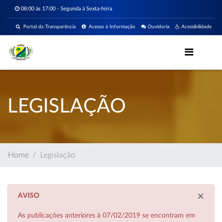
08:00 ás 17:00 - Segunda à Sexta-feira
Portal da Transparência
Acesso à Informação
Ouvidoria
Acessibilidade
LEGISLAÇÃO
Home
Legislação
×
AVISO
As publicações anteriores à 07/02/2019 se encontram em