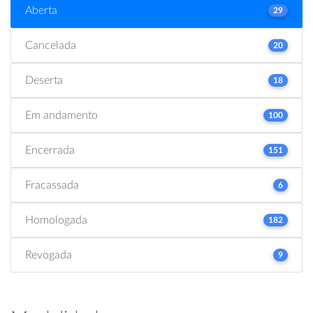
Aberta
29
Cancelada
20
Deserta
18
Em andamento
100
Encerrada
151
Fracassada
6
Homologada
182
Revogada
9