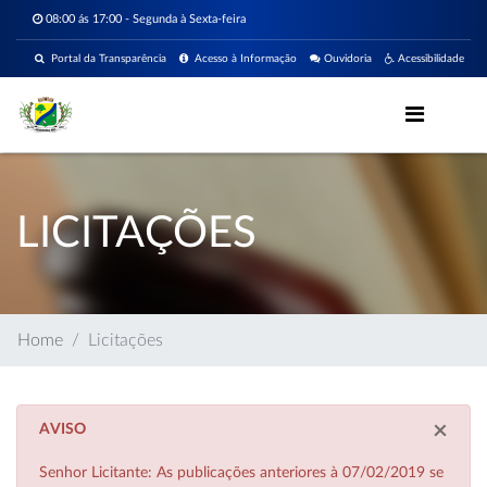
08:00 ás 17:00 - Segunda à Sexta-feira
Portal da Transparência
Acesso à Informação
Ouvidoria
Acessibilidade
LICITAÇÕES
Home
Licitações
×
AVISO
Senhor Licitante: As publicações anteriores à 07/02/2019 se