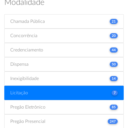
Modalidade
Chamada Pública
21
Concorrência
20
Credenciamento
44
Dispensa
50
Inexigibilidade
14
Licitação
7
Pregão Eletrônico
85
Pregão Presencial
247