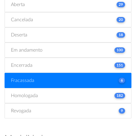
Aberta
29
Cancelada
20
Deserta
18
Em andamento
100
Encerrada
151
Fracassada
6
Homologada
182
Revogada
9