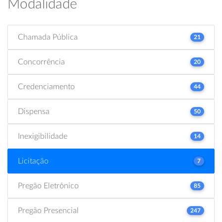
Modalidade
Chamada Pública
21
Concorrência
20
Credenciamento
44
Dispensa
50
Inexigibilidade
14
Licitação
7
Pregão Eletrônico
85
Pregão Presencial
247