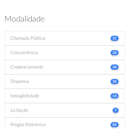
Modalidade
Chamada Pública
21
Concorrência
20
Credenciamento
44
Dispensa
50
Inexigibilidade
14
Licitação
7
Pregão Eletrônico
85