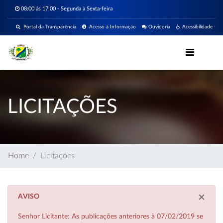
08:00 ás 17:00 - Segunda à Sexta-feira
Portal da Transparência
Acesso à Informação
Ouvidoria
Acessibilidade
LICITAÇÕES
Home
Licitações
×
AVISO
Senhor Licitante: As publicações anteriores à 07/02/2019 se