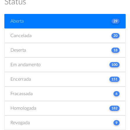
Status
Aberta
29
Cancelada
20
Deserta
18
Em andamento
100
Encerrada
151
Fracassada
6
Homologada
182
Revogada
9