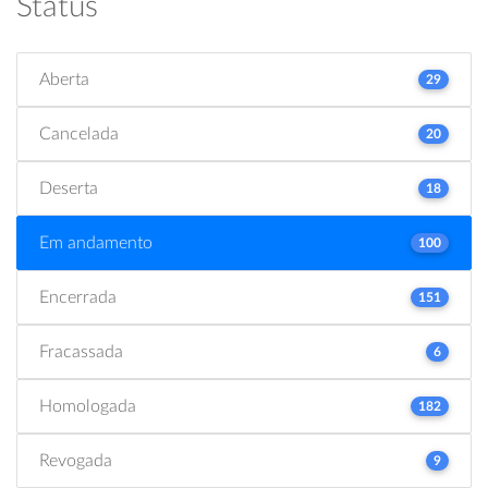
Status
Aberta
29
Cancelada
20
Deserta
18
Em andamento
100
Encerrada
151
Fracassada
6
Homologada
182
Revogada
9