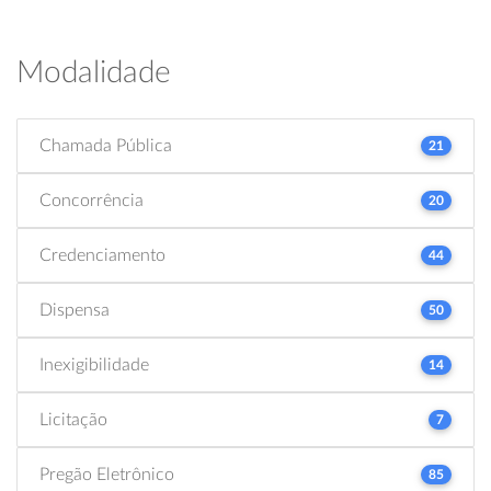
Modalidade
Chamada Pública
21
Concorrência
20
Credenciamento
44
Dispensa
50
Inexigibilidade
14
Licitação
7
Pregão Eletrônico
85