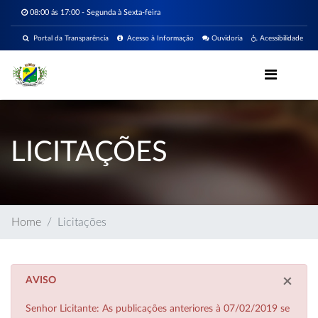
08:00 ás 17:00 - Segunda à Sexta-feira
Portal da Transparência
Acesso à Informação
Ouvidoria
Acessibilidade
LICITAÇÕES
Home
Licitações
×
AVISO
Senhor Licitante: As publicações anteriores à 07/02/2019 se