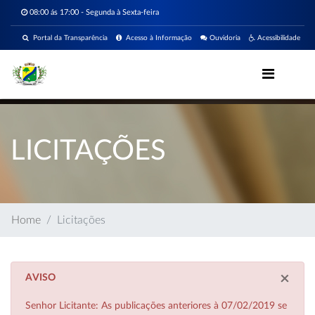
08:00 ás 17:00 - Segunda à Sexta-feira
Portal da Transparência
Acesso à Informação
Ouvidoria
Acessibilidade
LICITAÇÕES
Home
Licitações
×
AVISO
Senhor Licitante: As publicações anteriores à 07/02/2019 se