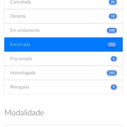
Cancelada
20
Deserta
18
Em andamento
100
Encerrada
151
Fracassada
6
Homologada
182
Revogada
9
Modalidade