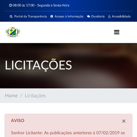
08:00 ás 17:00 - Segunda à Sexta-feira
Portal da Transparência
Acesso à Informação
Ouvidoria
Acessibilidade
LICITAÇÕES
Home
Licitações
×
AVISO
Senhor Licitante: As publicações anteriores à 07/02/2019 se