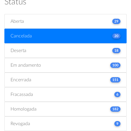
Status
Aberta
29
Cancelada
20
Deserta
18
Em andamento
100
Encerrada
151
Fracassada
6
Homologada
182
Revogada
9