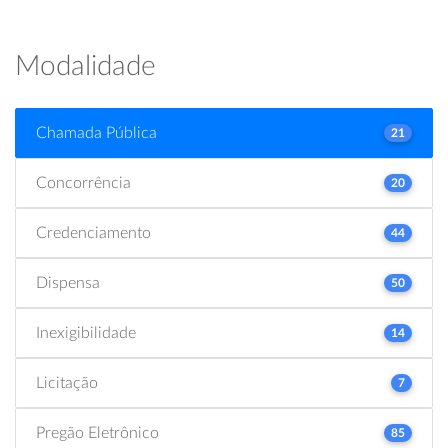
Modalidade
Chamada Pública
21
Concorrência
20
Credenciamento
44
Dispensa
50
Inexigibilidade
14
Licitação
7
Pregão Eletrônico
85