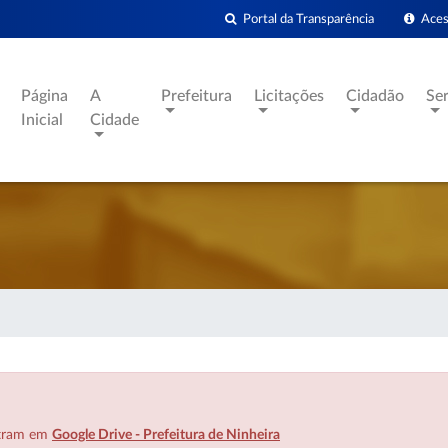
Portal da Transparência
Acess
Página
A
Prefeitura
Licitações
Cidadão
Se
Inicial
Cidade
ntram em
Google Drive - Prefeitura de Ninheira