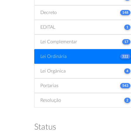
Decreto
148
EDITAL
1
Lei Complementar
17
Lei Ordinária
322
Lei Orgânica
4
Portarias
543
Resolução
2
Status