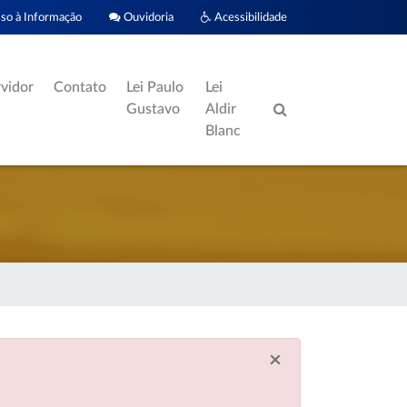
o à Informação
Ouvidoria
Acessibilidade
rvidor
Contato
Lei Paulo
Lei
Gustavo
Aldir
Blanc
×