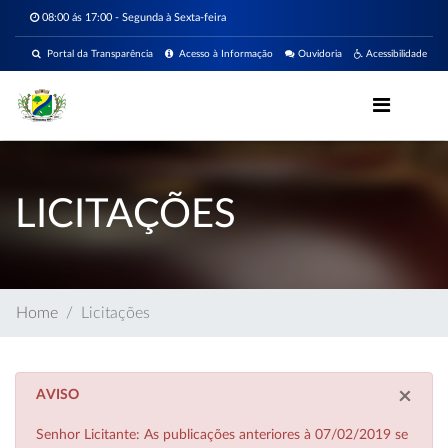
08:00 ás 17:00 - Segunda à Sexta-feira
Portal da Transparência
Acesso à Informação
Ouvidoria
Acessibilidade
LICITAÇÕES
Home
Licitações
×
AVISO
Senhor Licitante: As publicações anteriores à 07/02/2019 se