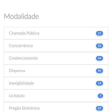
Modalidade
Chamada Pública
21
Concorrência
20
Credenciamento
44
Dispensa
50
Inexigibilidade
14
Licitação
7
Pregão Eletrônico
85