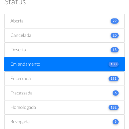
Status
Aberta
29
Cancelada
20
Deserta
18
Em andamento
100
Encerrada
151
Fracassada
6
Homologada
182
Revogada
9