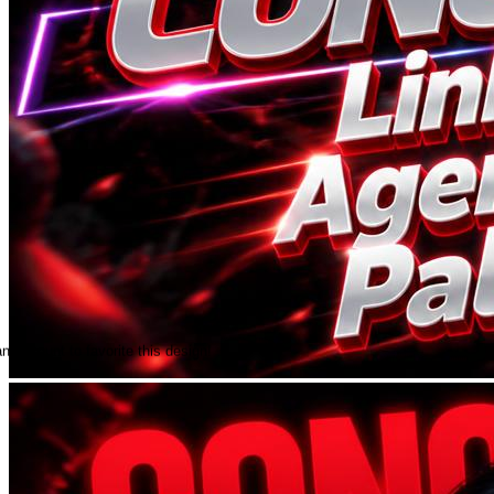
n account to favorite this design!