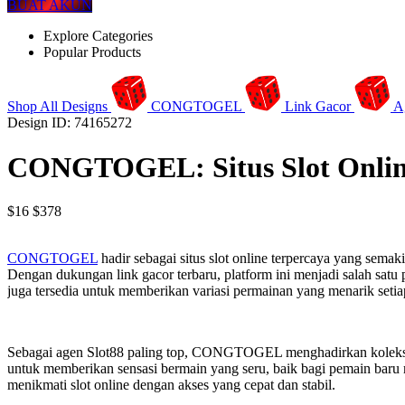
BUAT AKUN
Explore Categories
Popular Products
Shop All Designs
CONGTOGEL
Link Gacor
A
Design ID: 74165272
CONGTOGEL: Situs Slot Online
$16
$378
CONGTOGEL
hadir sebagai situs slot online terpercaya yang se
Dengan dukungan link gacor terbaru, platform ini menjadi salah satu
juga tersedia untuk memberikan variasi permainan yang menarik setia
Sebagai agen Slot88 paling top, CONGTOGEL menghadirkan koleksi ga
untuk memberikan sensasi bermain yang seru, baik bagi pemain ba
menikmati slot online dengan akses yang cepat dan stabil.