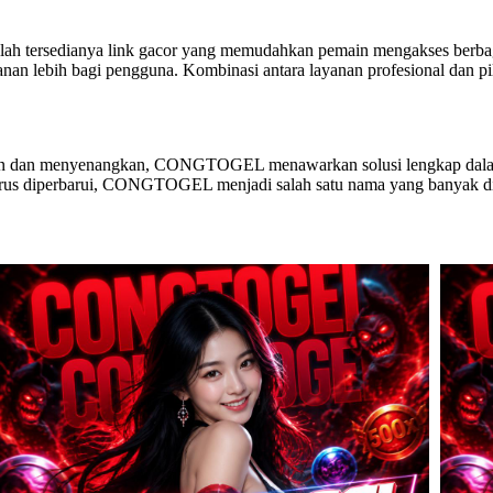
rsedianya link gacor yang memudahkan pemain mengakses berbagai per
amanan lebih bagi pengguna. Kombinasi antara layanan profesional da
an dan menyenangkan, CONGTOGEL menawarkan solusi lengkap dalam sa
terus diperbarui, CONGTOGEL menjadi salah satu nama yang banyak dip