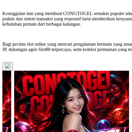
Keunggulan lain yang membuat CONGTOGEL semakin populer adalah te
praktis dan sistem transaksi yang responsif turut memberikan keny
kebutuhan pemain dari berbagai kalangan.
Bagi pecinta slot online yang mencari pengalaman bermain yang am
JP, dukungan agen Slot88 terpercaya, serta koleksi permainan yang 