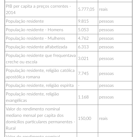
PIB per capita a preços correntes -
5.777,05
reais
2014
População residente
9.815
pessoas
População residente - Homens
5.053
pessoas
População residente - Mulheres
4.762
pessoas
População residente alfabetizada
6.313
pessoas
População residente que frequentava
3.021
pessoas
creche ou escola
População residente, religião católica
7.745
pessoas
apostólica romana
População residente, religião espírita
-
pessoas
População residente, religião
1.168
pessoas
evangélicas
Valor do rendimento nominal
mediano mensal per capita dos
150,00
reais
domicílios particulares permanentes -
Rural
Valor do rendimento nominal