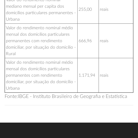
mediano mensal per capita dos
255,00
reais
domicílios particulares permanentes -
Urbana
Valor do rendimento nominal médio
mensal dos domicílios particulares
permanentes com rendimento
666,96
reais
domiciliar, por situação do domicílio -
Rural
Valor do rendimento nominal médio
mensal dos domicílios particulares
permanentes com rendimento
1.171,94
reais
domiciliar, por situação do domicílio -
Urbana
Fonte:IBGE - Instituto Brasileiro de Geografia e Estatística