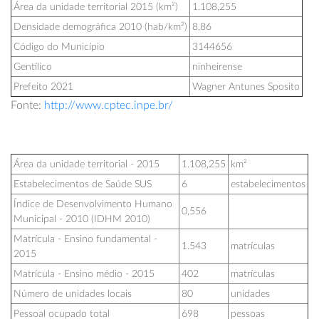
Área da unidade territorial 2015 (km²)
1.108,255
Densidade demográfica 2010 (hab/km²)
8,86
Código do Município
3144656
Gentílico
ninheirense
Prefeito 2021
Wagner Antunes Sposito
Fonte:
http://www.cptec.inpe.br/
Área da unidade territorial - 2015
1.108,255
km²
Estabelecimentos de Saúde SUS
6
estabelecimentos
Índice de Desenvolvimento Humano
0,556
Municipal - 2010 (IDHM 2010)
Matrícula - Ensino fundamental -
1.543
matrículas
2015
Matrícula - Ensino médio - 2015
402
matrículas
Número de unidades locais
80
unidades
Pessoal ocupado total
698
pessoas