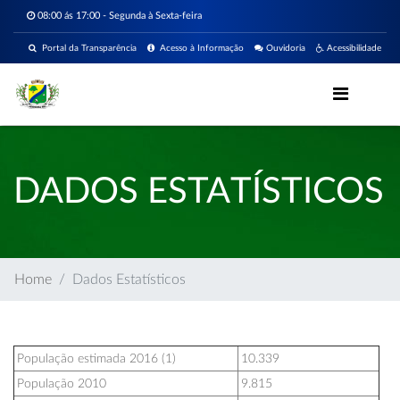
08:00 ás 17:00 - Segunda à Sexta-feira
Portal da Transparência
Acesso à Informação
Ouvidoria
Acessibilidade
DADOS ESTATÍSTICOS
Home
Dados Estatísticos
População estimada 2016 (1)
10.339
População 2010
9.815