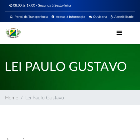
08:00 ás 17:00 - Segunda à Sexta-feira
Portal da Transparência
Acesso à Informação
Ouvidoria
Acessibilidade
LEI PAULO GUSTAVO
Home
Lei Paulo Gustavo