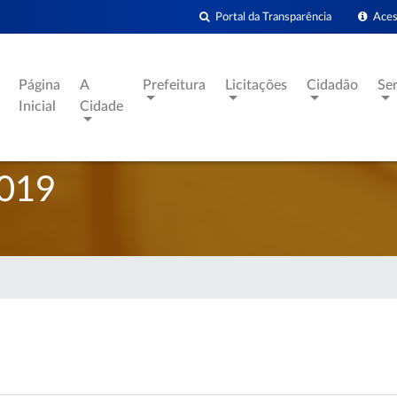
Portal da Transparência
Acess
Página
A
Prefeitura
Licitações
Cidadão
Se
Inicial
Cidade
019