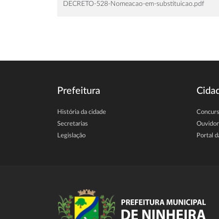
DECRETO-528-Nomeacao-em-substituicao.pdf
Prefeitura
Cida
História da cidade
Concur
Secretarias
Ouvidor
Legislação
Portal d