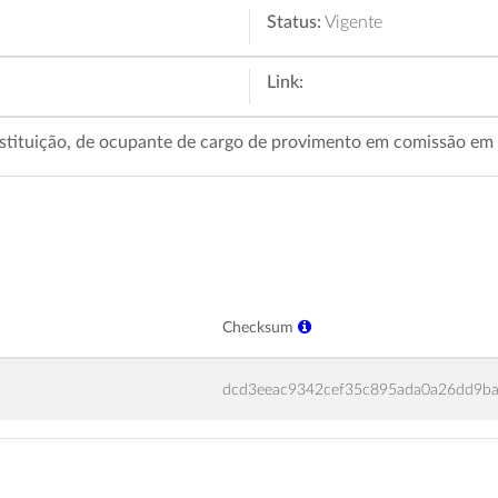
Status:
Vigente
Link:
tituição, de ocupante de cargo de provimento em comissão em go
Checksum
dcd3eeac9342cef35c895ada0a26dd9b