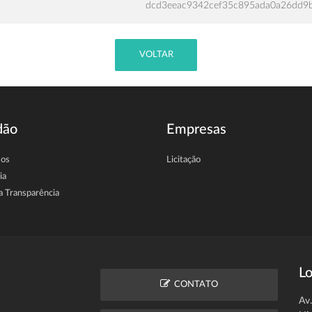
dcd3eeac9342cef35c895ada0a26dd9
VOLTAR
dão
Empresas
sos
Licitação
ia
a Transparência
Lo
CONTATO
Av