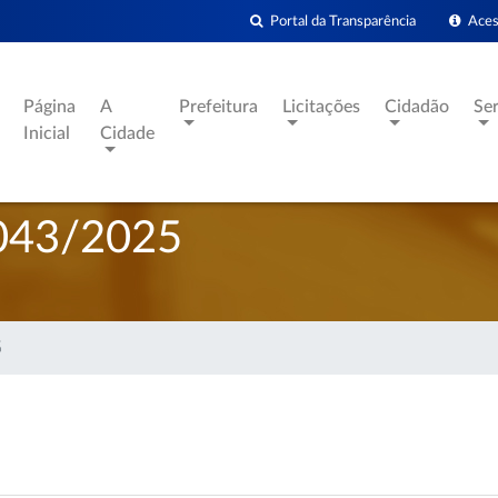
Portal da Transparência
Acess
Página
A
Prefeitura
Licitações
Cidadão
Se
Inicial
Cidade
043/2025
5