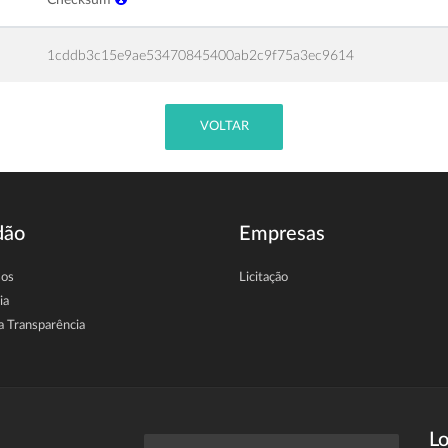
1cddb3c15e9ae53470845400ab2c9f75a3ec9614
VOLTAR
dão
Empresas
sos
Licitação
ia
a Transparência
Lo