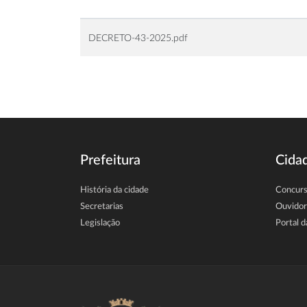
DECRETO-43-2025.pdf
Prefeitura
Cida
História da cidade
Concur
Secretarias
Ouvidor
Legislação
Portal d