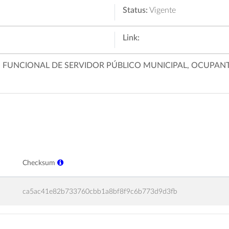
Status:
Vigente
Link:
 FUNCIONAL DE SERVIDOR PÚBLICO MUNICIPAL, OCUPANT
Checksum
ca5ac41e82b733760cbb1a8bf8f9c6b773d9d3fb