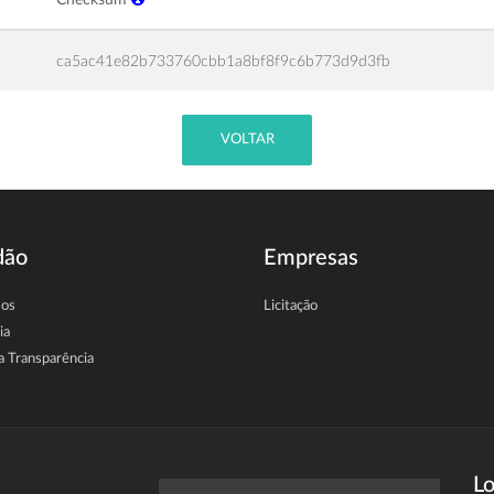
ca5ac41e82b733760cbb1a8bf8f9c6b773d9d3fb
VOLTAR
dão
Empresas
sos
Licitação
ia
a Transparência
Lo