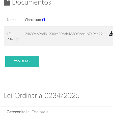
Documentos
Nome
Checksum
LEI-
24a09469bd01236ec30aab4630f0aec1b749ad92
234.pdf
VOLTAR
Lei Ordinária 0234/2025
Categoria:
Lei Ordinária