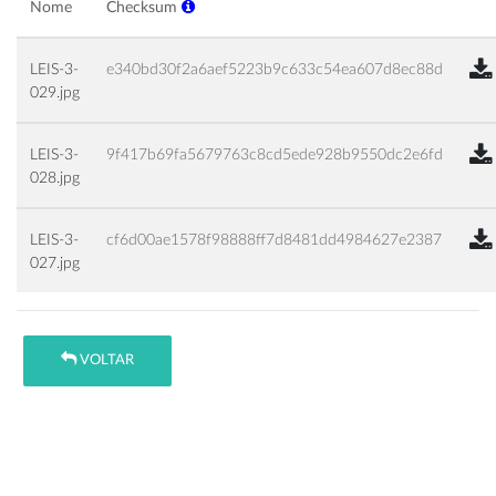
Nome
Checksum
LEIS-3-
e340bd30f2a6aef5223b9c633c54ea607d8ec88d
029.jpg
LEIS-3-
9f417b69fa5679763c8cd5ede928b9550dc2e6fd
028.jpg
LEIS-3-
cf6d00ae1578f98888ff7d8481dd4984627e2387
027.jpg
VOLTAR