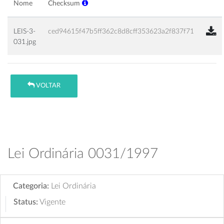
Nome
Checksum
LEIS-3-
ced94615f47b5ff362c8d8cff353623a2f837f71
031.jpg
VOLTAR
Lei Ordinária 0031/1997
Categoria:
Lei Ordinária
Status:
Vigente