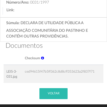
Número/Ano:
0031/1997
Link:
Súmula:
DECLARA DE UTILIDADE PÚBLICA A
ASSOCIAÇÃO COMUNITÁRIA DO PASTINHO E
CONTÉM OUTRAS PROVIDÊNCIAS.
Documentos
Checksum
LEIS-3-
ced94615f47b5ff362c8d8cff353623a2f837f71
031.jpg
VOLTAR