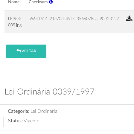
Nome
Checksum
LEIS-3-
a5641614c21e70dcd9f7c3566078caa90ff23127
039.jpg
VOLTAR
Lei Ordinária 0039/1997
Categoria:
Lei Ordinária
Status:
Vigente