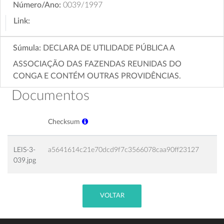
Número/Ano:
0039/1997
Link:
Súmula:
DECLARA DE UTILIDADE PÚBLICA A
ASSOCIAÇÃO DAS FAZENDAS REUNIDAS DO
CONGA E CONTÉM OUTRAS PROVIDÊNCIAS.
Documentos
Checksum
LEIS-3-
a5641614c21e70dcd9f7c3566078caa90ff23127
039.jpg
VOLTAR