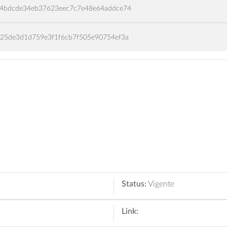
4bdcde34eb37623eec7c7e48e64addce74
25de3d1d759e3f1f6cb7f505e90754ef3a
Status:
Vigente
Link: