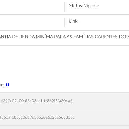
Status:
Vigente
Link:
NTIA DE RENDA MINÍMA PARA AS FAMÍLIAS CARENTES DO 
sum
cd390e02100bf5c33ac1de869f5fa304a5
f955af18ccb06d9c1652de6d2de56885dc