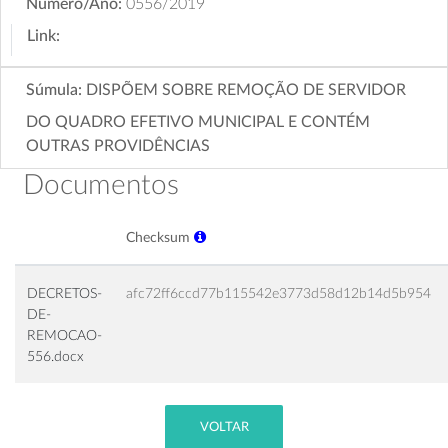
Número/Ano:
0556/2019
Link:
Súmula:
DISPÕEM SOBRE REMOÇÃO DE SERVIDOR
DO QUADRO EFETIVO MUNICIPAL E CONTÉM
OUTRAS PROVIDÊNCIAS
Documentos
Checksum
DECRETOS-
afc72ff6ccd77b115542e3773d58d12b14d5b954
DE-
REMOCAO-
556.docx
VOLTAR