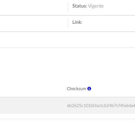
Status:
Vigente
Link:
Checksum
6b2625c1010cba1cb24b7cf4fa6da