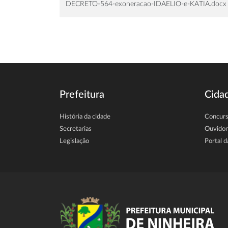
DECRETO-564-exoneracao-IDAELIO-e-KATIA.docx
Prefeitura
Cida
História da cidade
Concur
Secretarias
Ouvidor
Legislação
Portal d