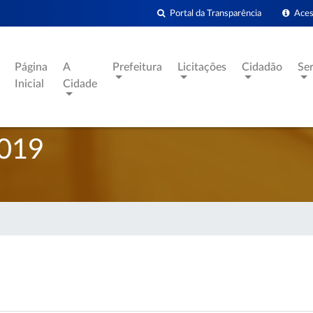
Portal da Transparência
Acess
Página
A
Prefeitura
Licitações
Cidadão
Se
Inicial
Cidade
019