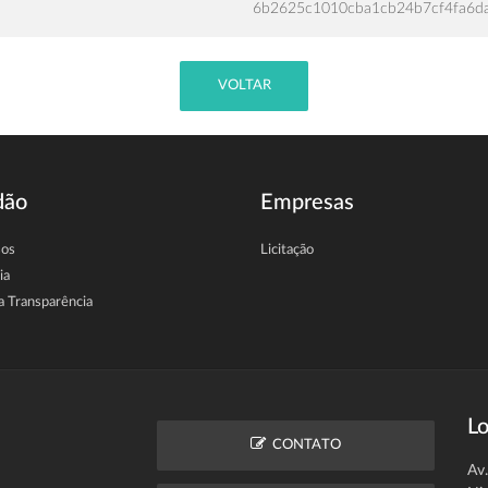
6b2625c1010cba1cb24b7cf4fa6d
VOLTAR
dão
Empresas
sos
Licitação
ia
a Transparência
Lo
CONTATO
Av