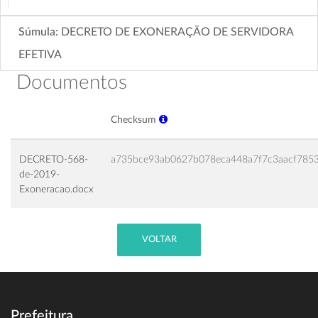
Súmula:
DECRETO DE EXONERAÇÃO DE SERVIDORA
EFETIVA
Documentos
Checksum
DECRETO-568-
a735bce93ab0627b078eca448a7f7c3aacf7853
de-2019-
Exoneracao.docx
VOLTAR
Prefeitura