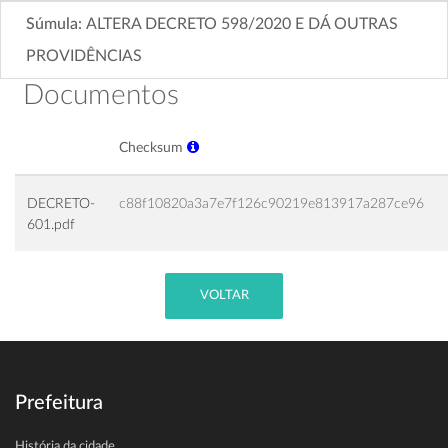
Súmula:
ALTERA DECRETO 598/2020 E DÁ OUTRAS
PROVIDÊNCIAS
Documentos
Checksum
DECRETO-
c88f10820a3a7e7f126c90219e813917a287ce96
601.pdf
VOLTAR
Prefeitura
História da cidade