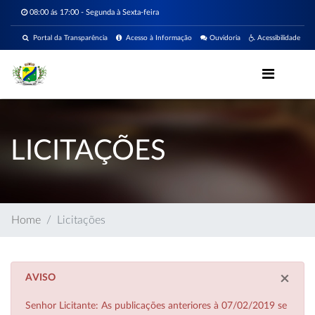
08:00 ás 17:00 - Segunda à Sexta-feira
Portal da Transparência
Acesso à Informação
Ouvidoria
Acessibilidade
LICITAÇÕES
Home
Licitações
×
AVISO
Senhor Licitante: As publicações anteriores à 07/02/2019 se