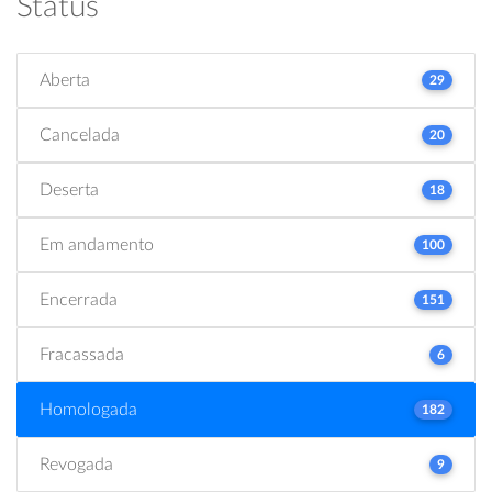
Status
Aberta
29
Cancelada
20
Deserta
18
Em andamento
100
Encerrada
151
Fracassada
6
Homologada
182
Revogada
9