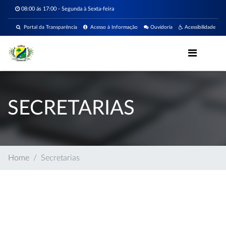
08:00 ás 17:00 - Segunda à Sexta-feira
Portal da Transparência
Acesso à Informação
Ouvidoria
Acessibilidade
SECRETARIAS
Home
Secretarias