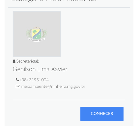
Secretario(a):
Genilson Lima Xavier
(38) 31951004
meioambiente@ninheira.mg.gov.br
CONHECER