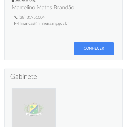
Secretario(a):
Marcelino Matos Brandão
(38) 31951004
financas@ninheira.mg.gov.br
CONHECER
Gabinete