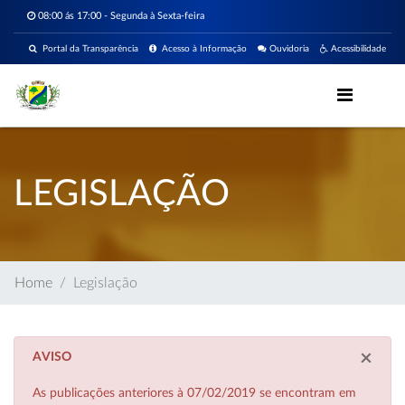
08:00 ás 17:00 - Segunda à Sexta-feira
Portal da Transparência
Acesso à Informação
Ouvidoria
Acessibilidade
LEGISLAÇÃO
Home
Legislação
×
AVISO
As publicações anteriores à 07/02/2019 se encontram em