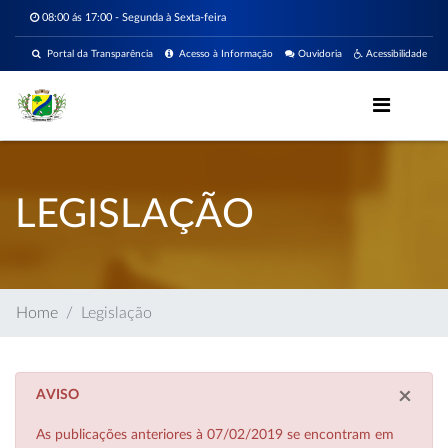
08:00 ás 17:00 - Segunda à Sexta-feira
Portal da Transparência
Acesso à Informação
Ouvidoria
Acessibilidade
LEGISLAÇÃO
Home
Legislação
×
AVISO
As publicações anteriores à 07/02/2019 se encontram em