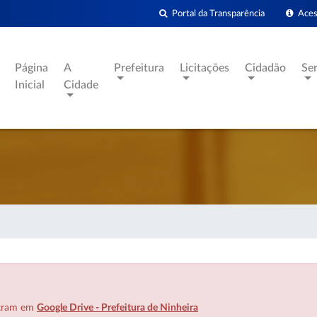
Portal da Transparência
Acess
Página
A
Prefeitura
Licitações
Cidadão
Se
Inicial
Cidade
ntram em
Google Drive - Prefeitura de Ninheira