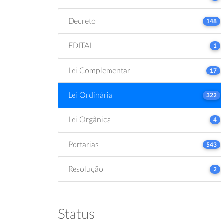
Decreto
148
EDITAL
1
Lei Complementar
17
Lei Ordinária
322
Lei Orgânica
4
Portarias
543
Resolução
2
Status