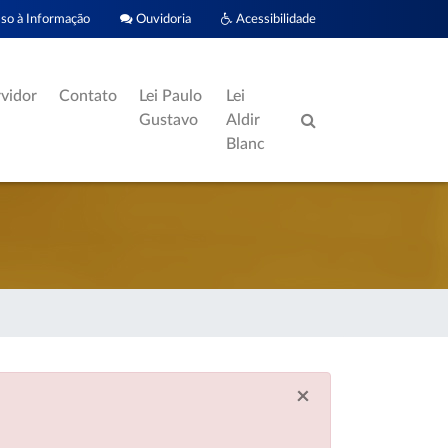
o à Informação
Ouvidoria
Acessibilidade
rvidor
Contato
Lei Paulo
Lei
Gustavo
Aldir
Blanc
×