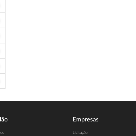
dão
Empresas
sos
Licitação