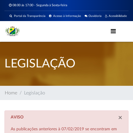
08:00 ás 17:00 - Segunda à Sexta-feira
Portal da Transparência
Acesso à Informação
Ouvidoria
Acessibilidade
LEGISLAÇÃO
Home
Legislação
×
AVISO
As publicações anteriores à 07/02/2019 se encontram em