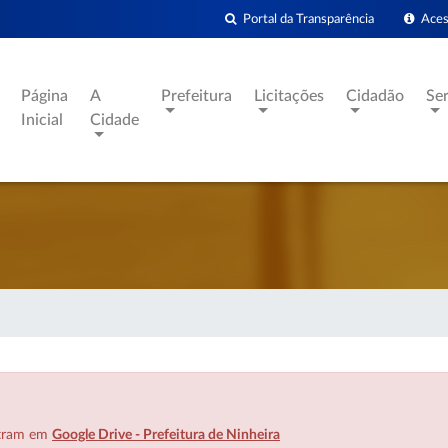
Portal da Transparência
Acess
Página
A
Prefeitura
Licitações
Cidadão
Se
Inicial
Cidade
ntram em
Google Drive - Prefeitura de Ninheira