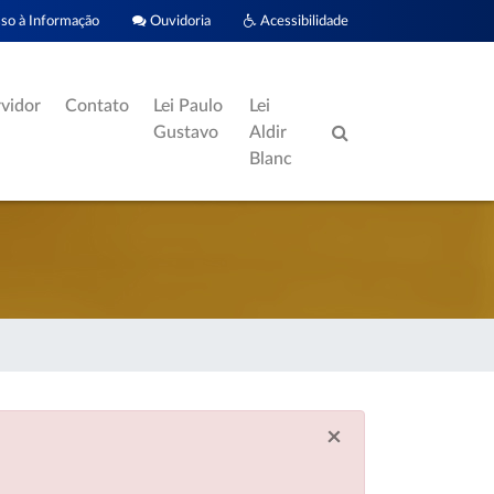
o à Informação
Ouvidoria
Acessibilidade
rvidor
Contato
Lei Paulo
Lei
Gustavo
Aldir
Blanc
×