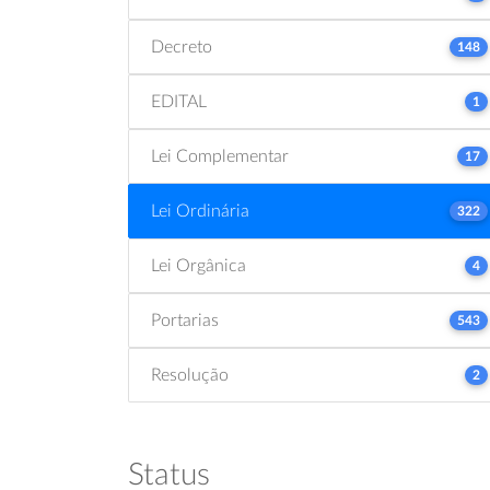
Decreto
148
EDITAL
1
Lei Complementar
17
Lei Ordinária
322
Lei Orgânica
4
Portarias
543
Resolução
2
Status