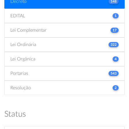
Decreto
148
EDITAL
1
Lei Complementar
17
Lei Ordinária
322
Lei Orgânica
4
Portarias
543
Resolução
2
Status