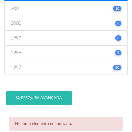
2001
10
2000
6
1999
6
1998
9
1997
50
PESQUISA AVANÇADA
Nenhum elemento encontrado.