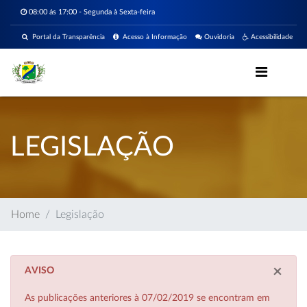
08:00 ás 17:00 - Segunda à Sexta-feira
Portal da Transparência
Acesso à Informação
Ouvidoria
Acessibilidade
LEGISLAÇÃO
Home
Legislação
×
AVISO
As publicações anteriores à 07/02/2019 se encontram em