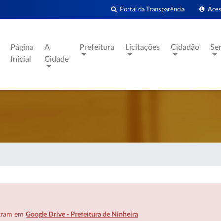
Portal da Transparência
Acess
Página
A
Prefeitura
Licitações
Cidadão
Se
Inicial
Cidade
ntram em
Google Drive - Prefeitura de Ninheira