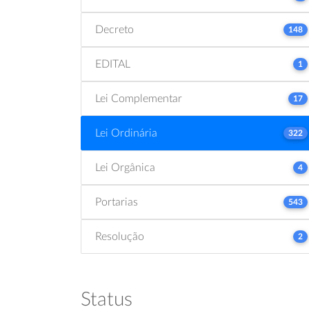
Decreto
148
EDITAL
1
Lei Complementar
17
Lei Ordinária
322
Lei Orgânica
4
Portarias
543
Resolução
2
Status