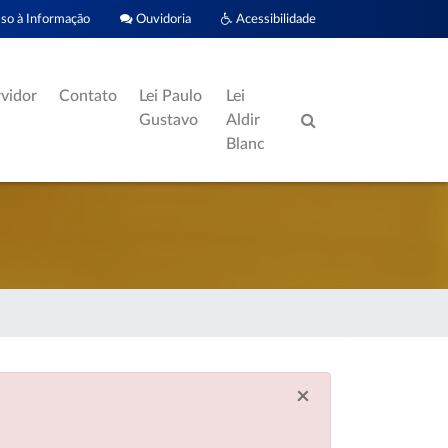
o à Informação
Ouvidoria
Acessibilidade
rvidor
Contato
Lei Paulo
Lei
Gustavo
Aldir
Blanc
×