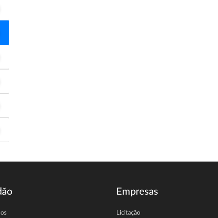
dão
Empresas
sos
Licitação