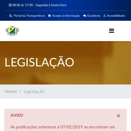
08:00 ás 17:00 - Segunda à Sexta-feira
Portal da Transparência
Acesso à Informação
Ouvidoria
Acessibilidade
LEGISLAÇÃO
Home
Legislação
×
AVISO
As publicações anteriores à 07/02/2019 se encontram em