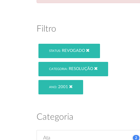
Filtro
REVOGADO
STATUS:
RESOLUÇÃO
CATEGORIA:
2001
ANO:
Categoria
Ata
2