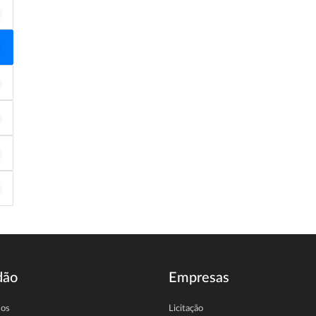
dão
Empresas
sos
Licitação