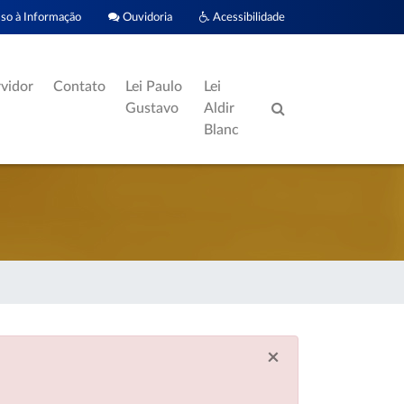
o à Informação
Ouvidoria
Acessibilidade
rvidor
Contato
Lei Paulo
Lei
Gustavo
Aldir
Blanc
×