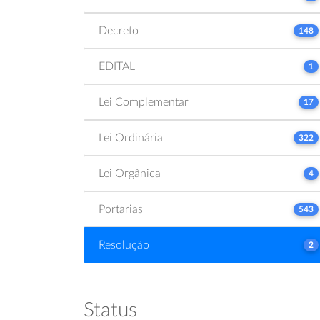
Decreto
148
EDITAL
1
Lei Complementar
17
Lei Ordinária
322
Lei Orgânica
4
Portarias
543
Resolução
2
Status