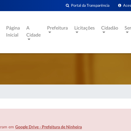
Portal da Transparência
Acess
Página
A
Prefeitura
Licitações
Cidadão
Se
Inicial
Cidade
ntram em
Google Drive - Prefeitura de Ninheira