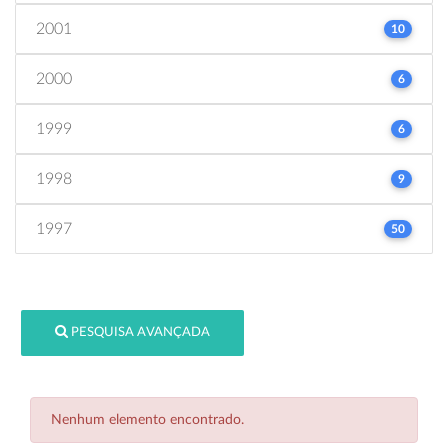
2001
10
2000
6
1999
6
1998
9
1997
50
PESQUISA AVANÇADA
Nenhum elemento encontrado.