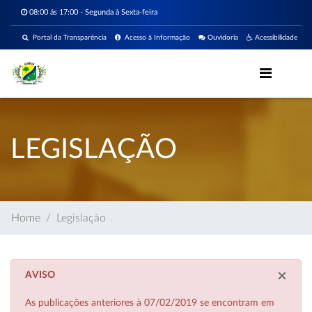
08:00 ás 17:00 - Segunda à Sexta-feira
Portal da Transparência
Acesso à Informação
Ouvidoria
Acessibilidade
LEGISLAÇÃO
Home
Legislação
×
AVISO
As publicações anteriores à 07/02/2019 se encontram em