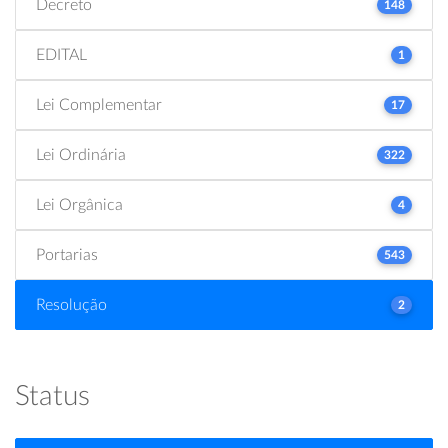
Decreto
148
EDITAL
1
Lei Complementar
17
Lei Ordinária
322
Lei Orgânica
4
Portarias
543
Resolução
2
Status