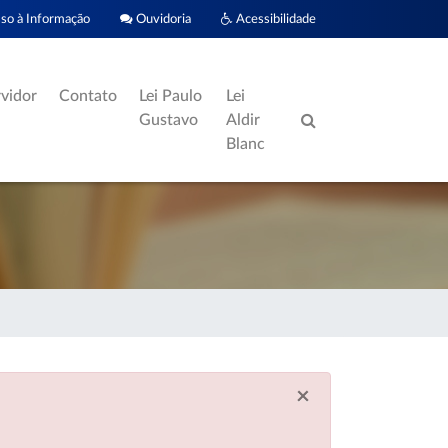
o à Informação
Ouvidoria
Acessibilidade
rvidor
Contato
Lei Paulo
Lei
Gustavo
Aldir
Blanc
×