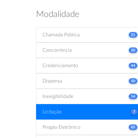
Modalidade
Chamada Pública
21
Concorrência
20
Credenciamento
44
Dispensa
50
Inexigibilidade
14
Licitação
7
Pregão Eletrônico
85