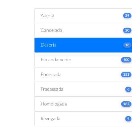
Aberta
29
Cancelada
20
Deserta
18
Em andamento
100
Encerrada
151
Fracassada
6
Homologada
182
Revogada
9