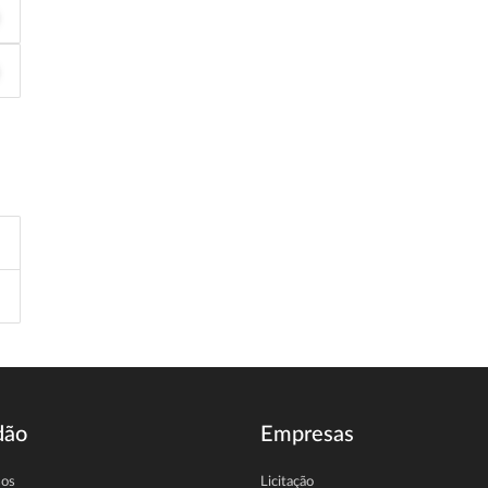
dão
Empresas
sos
Licitação