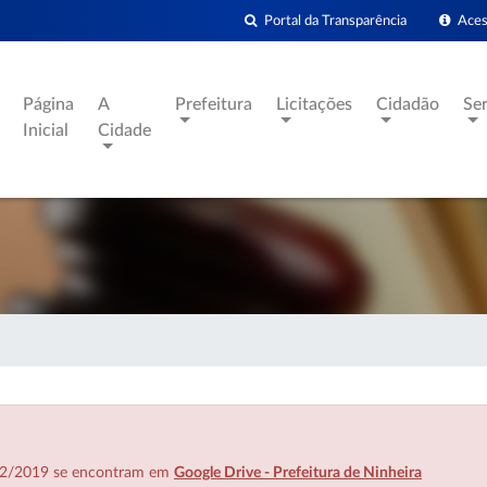
Portal da Transparência
Acess
Página
A
Prefeitura
Licitações
Cidadão
Se
Inicial
Cidade
7/02/2019 se encontram em
Google Drive - Prefeitura de Ninheira