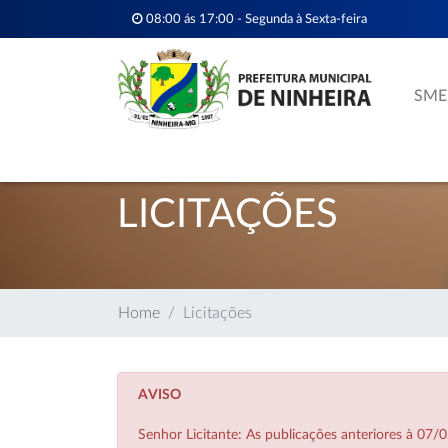
08:00 ás 17:00 - Segunda à Sexta-feira
SME
LICITAÇÕES
Home
Licitações
AVISO
Senhor Licitante: As publicações anteriores à 0