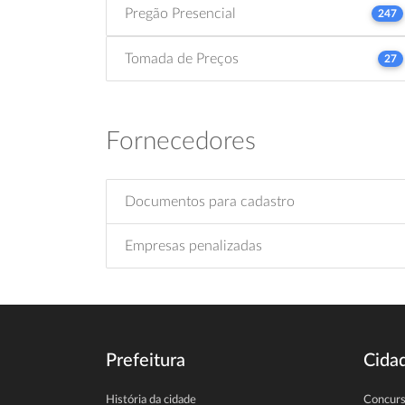
Pregão Presencial
247
Tomada de Preços
27
Fornecedores
Documentos para cadastro
Empresas penalizadas
Prefeitura
Cida
História da cidade
Concur