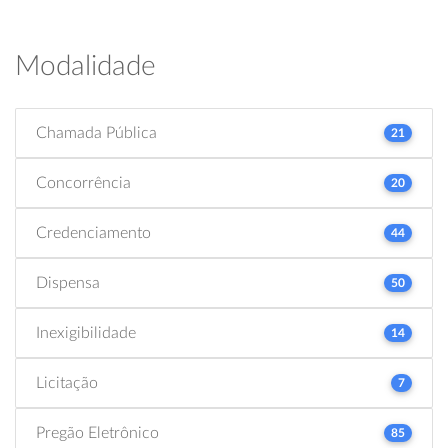
Modalidade
Chamada Pública
21
Concorrência
20
Credenciamento
44
Dispensa
50
Inexigibilidade
14
Licitação
7
Pregão Eletrônico
85