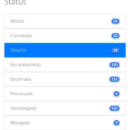
Status
Aberta
29
Cancelada
20
Deserta
18
Em andamento
100
Encerrada
151
Fracassada
6
Homologada
182
Revogada
9