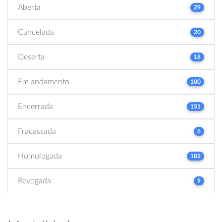
Aberta
29
Cancelada
20
Deserta
18
Em andamento
100
Encerrada
151
Fracassada
6
Homologada
182
Revogada
9