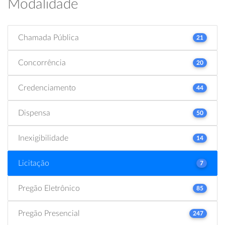
Modalidade
Chamada Pública
21
Concorrência
20
Credenciamento
44
Dispensa
50
Inexigibilidade
14
Licitação
7
Pregão Eletrônico
85
Pregão Presencial
247