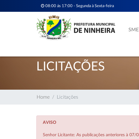
08:00 ás 17:00 - Segunda à Sexta-feira
SME
LICITAÇÕES
Home
Licitações
AVISO
Senhor Licitante: As publicações anteriores à 0