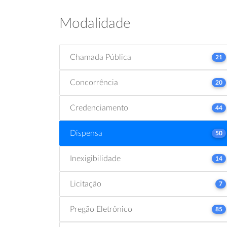
Modalidade
Chamada Pública
21
Concorrência
20
Credenciamento
44
Dispensa
50
Inexigibilidade
14
Licitação
7
Pregão Eletrônico
85