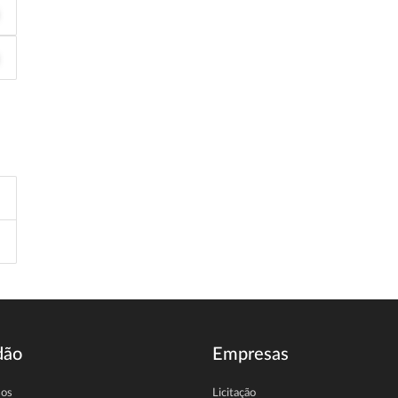
dão
Empresas
sos
Licitação