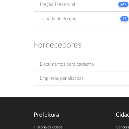
Pregão Presencial
247
Tomada de Preços
27
Fornecedores
Documentos para cadastro
Empresas penalizadas
Prefeitura
Cida
História da cidade
Concur