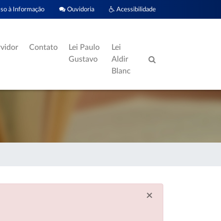
o à Informação
Ouvidoria
Acessibilidade
rvidor
Contato
Lei Paulo
Lei
Gustavo
Aldir
Blanc
×