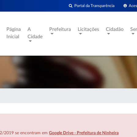
Portal da Transparência
Acess
Página
A
Prefeitura
Licitações
Cidadão
Se
Inicial
Cidade
7/02/2019 se encontram em
Google Drive - Prefeitura de Ninheira