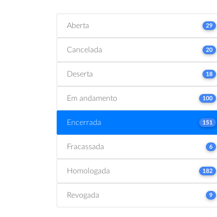
Aberta
29
Cancelada
20
Deserta
18
Em andamento
100
Encerrada
151
Fracassada
6
Homologada
182
Revogada
9