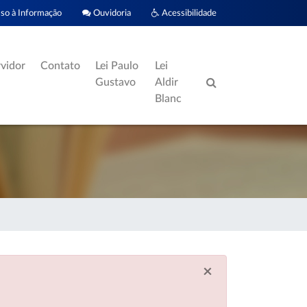
o à Informação
Ouvidoria
Acessibilidade
rvidor
Contato
Lei Paulo
Lei
Gustavo
Aldir
Blanc
×