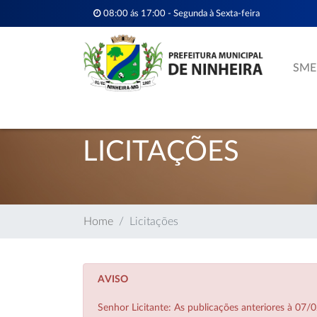
08:00 ás 17:00 - Segunda à Sexta-feira
SME
LICITAÇÕES
Home
Licitações
AVISO
Senhor Licitante: As publicações anteriores à 0