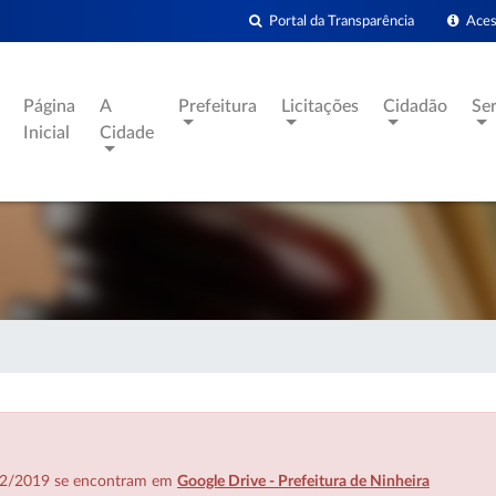
Portal da Transparência
Acess
Página
A
Prefeitura
Licitações
Cidadão
Se
Inicial
Cidade
7/02/2019 se encontram em
Google Drive - Prefeitura de Ninheira