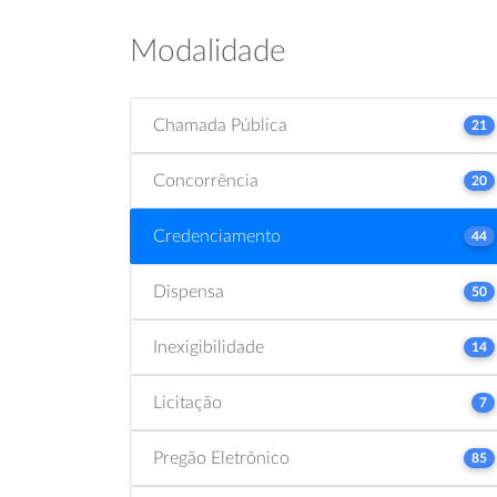
Modalidade
Chamada Pública
21
Concorrência
20
Credenciamento
44
Dispensa
50
Inexigibilidade
14
Licitação
7
Pregão Eletrônico
85