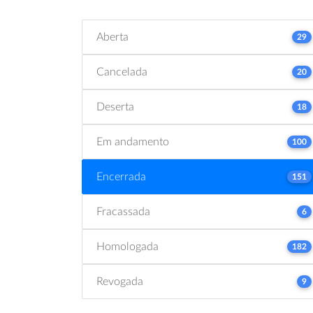
Aberta
29
Cancelada
20
Deserta
18
Em andamento
100
Encerrada
151
Fracassada
6
Homologada
182
Revogada
9