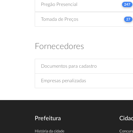
Pregão Presencial
247
Tomada de Preços
27
Fornecedores
Documentos para cadastro
Empresas penalizadas
Prefeitura
Cida
História da cidade
Concur