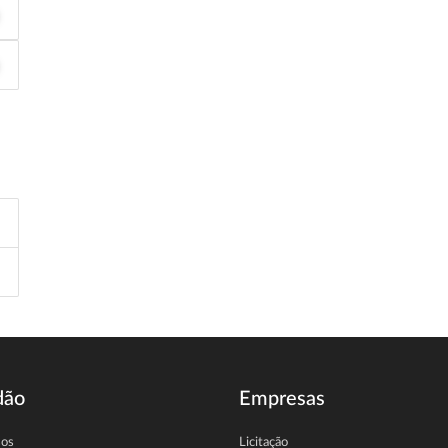
dão
Empresas
sos
Licitação