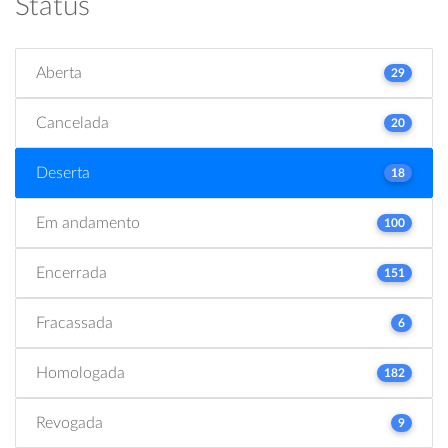
Status
Aberta
29
Cancelada
20
Deserta
18
Em andamento
100
Encerrada
151
Fracassada
6
Homologada
182
Revogada
9