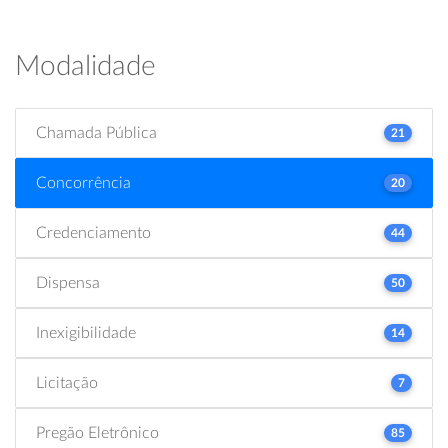
Modalidade
Chamada Pública
21
Concorrência
20
Credenciamento
44
Dispensa
50
Inexigibilidade
14
Licitação
7
Pregão Eletrônico
85