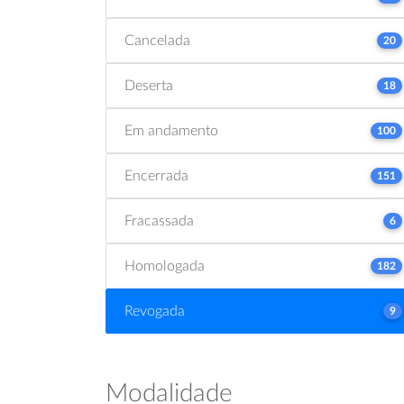
Cancelada
20
Deserta
18
Em andamento
100
Encerrada
151
Fracassada
6
Homologada
182
Revogada
9
Modalidade