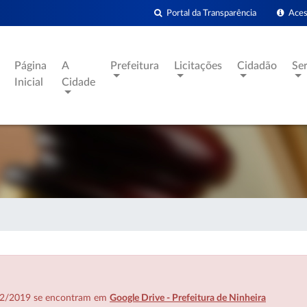
Portal da Transparência
Acess
Página
A
Prefeitura
Licitações
Cidadão
Se
Inicial
Cidade
7/02/2019 se encontram em
Google Drive - Prefeitura de Ninheira