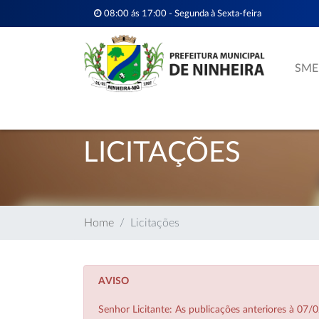
08:00 ás 17:00 - Segunda à Sexta-feira
SME
LICITAÇÕES
Home
Licitações
AVISO
Senhor Licitante: As publicações anteriores à 0