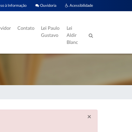
o à Informação
Ouvidoria
Acessibilidade
rvidor
Contato
Lei Paulo
Lei
Gustavo
Aldir
Blanc
×