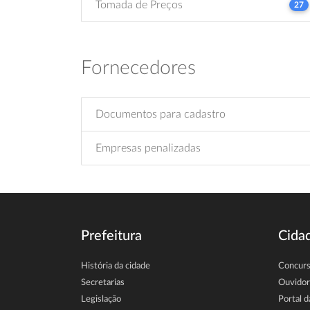
Tomada de Preços
27
Fornecedores
Documentos para cadastro
Empresas penalizadas
Prefeitura
Cida
História da cidade
Concur
Secretarias
Ouvidor
Legislação
Portal d