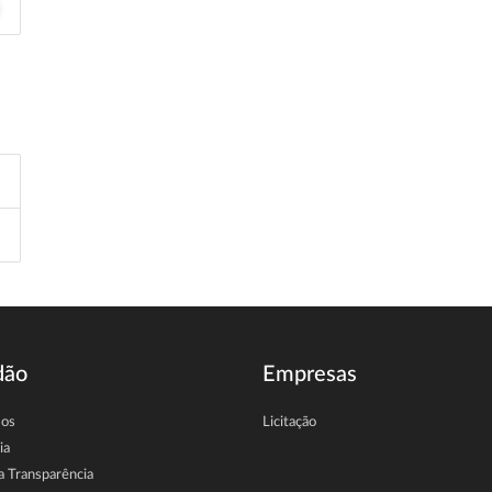
dão
Empresas
sos
Licitação
ia
a Transparência