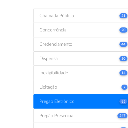
Chamada Pública
21
Concorrência
20
Credenciamento
44
Dispensa
50
Inexigibilidade
14
Licitação
7
Pregão Eletrônico
85
Pregão Presencial
247