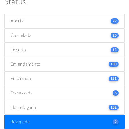
Status
Aberta
29
Cancelada
20
Deserta
18
Em andamento
100
Encerrada
151
Fracassada
6
Homologada
182
Revogada
9