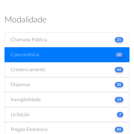
Modalidade
Chamada Pública
21
Concorrência
20
Credenciamento
44
Dispensa
50
Inexigibilidade
14
Licitação
7
Pregão Eletrônico
85