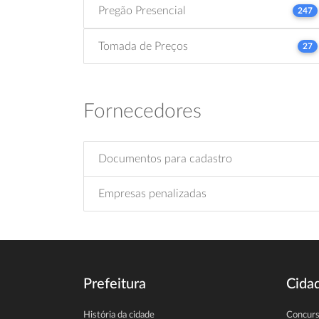
Pregão Presencial
247
Tomada de Preços
27
Fornecedores
Documentos para cadastro
Empresas penalizadas
Prefeitura
Cida
História da cidade
Concur