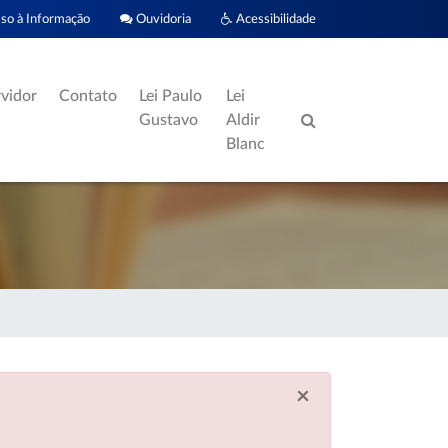
o à Informação
Ouvidoria
Acessibilidade
rvidor
Contato
Lei Paulo
Lei
Gustavo
Aldir
Blanc
×