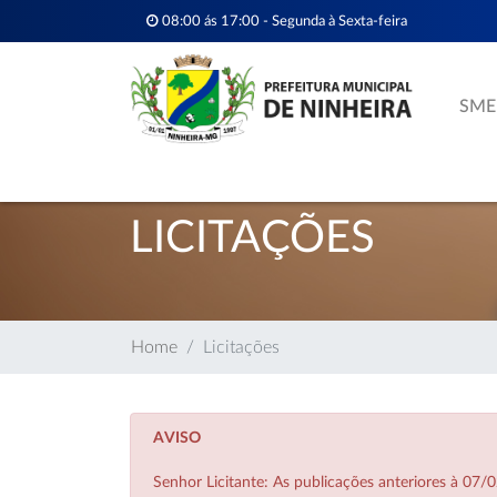
08:00 ás 17:00 - Segunda à Sexta-feira
SME
LICITAÇÕES
Home
Licitações
AVISO
Senhor Licitante: As publicações anteriores à 0