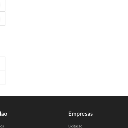
dão
Empresas
sos
Licitação