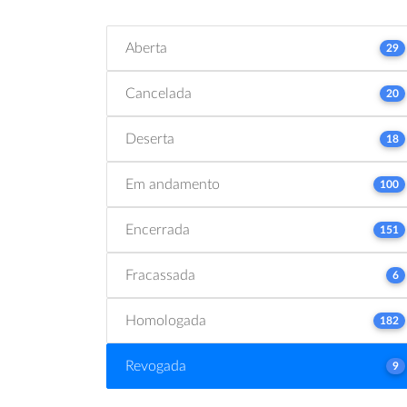
Aberta
29
Cancelada
20
Deserta
18
Em andamento
100
Encerrada
151
Fracassada
6
Homologada
182
Revogada
9