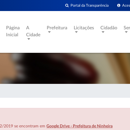
Portal da Transparência
Acess
Página
A
Prefeitura
Licitações
Cidadão
Se
Inicial
Cidade
7/02/2019 se encontram em
Google Drive - Prefeitura de Ninheira