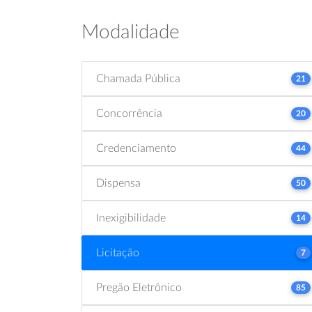
Modalidade
Chamada Pública
21
Concorrência
20
Credenciamento
44
Dispensa
50
Inexigibilidade
14
Licitação
7
Pregão Eletrônico
85